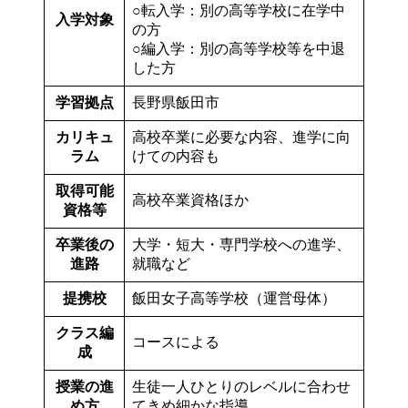
○転入学：別の高等学校に在学中
入学対象
の方
○編入学：別の高等学校等を中退
した方
学習拠点
長野県飯田市
カリキュ
高校卒業に必要な内容、進学に向
ラム
けての内容も
取得可能
高校卒業資格ほか
資格等
卒業後の
大学・短大・専門学校への進学、
進路
就職など
提携校
飯田女子高等学校（運営母体）
クラス編
コースによる
成
授業の進
生徒一人ひとりのレベルに合わせ
め方
てきめ細かな指導