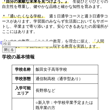
『自分の素敵な未来を見つけよう。』
生徒ひとりひとりの
自主性を尊重し、健やかな品格と確かな知性を育みます。
＊『通いたくなる学校』
週１日通学コースと週３日通学コ
ースがあります。学習面のみならず生活面においてもサポー
トし、卒業まで寄り添います。安心できるあなたの居場所が
ここにはあります。
「いのちの教育」「こころの教育」を理念に据え、
「人間
力」を養い「学習向上」を実現する教育を実践します。
閉じる
学校の基本情報
学校名称
飯田女子高等学校
学校形態
通信制高校（通学型あり）
入学可能
長野県など
エリア
○新入学：中学校卒業予定または
既卒業の方