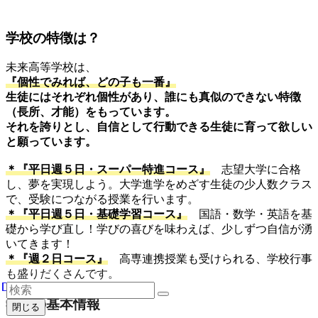
学校の特徴は？
未来高等学校は、
『個性でみれば、どの子も一番』
生徒にはそれぞれ個性があり、誰にも真似のできない特徴
（長所、才能）をもっています。
それを誇りとし、自信として行動できる生徒に育って欲しい
と願っています。
＊『平日週５日・スーパー特進コース』
志望大学に合格
し、夢を実現しよう。大学進学をめざす生徒の少人数クラス
で、受験につながる授業を行います。
＊『平日週５日・基礎学習コース』
国語・数学・英語を基
礎から学び直し！学びの喜びを味わえば、少しずつ自信が湧
いてきます！
＊『週２日コース』
高専連携授業も受けられる、学校行事
も盛りだくさんです。
学校の基本情報
閉じる