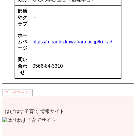
部活
やク
－
ラブ
ホー
ムペ
https://mirai-hs.kawahara.ac.jp/to-kai/
ージ
問い
合わ
0566-84-3310
せ
ブックマーク
3
はぴねす子育て 情報サイト