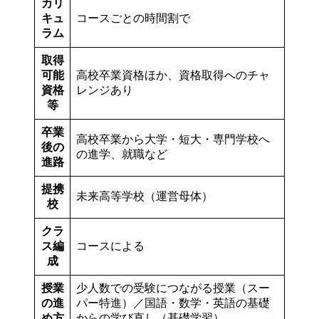
カリ
キュ
コースごとの時間割で
ラム
取得
可能
高校卒業資格ほか、資格取得へのチャ
資格
レンジあり
等
卒業
高校卒業から大学・短大・専門学校へ
後の
の進学、就職など
進路
提携
未来高等学校（運営母体）
校
クラ
ス編
コースによる
成
授業
少人数での受験につながる授業（スー
の進
パー特進）／国語・数学・英語の基礎
め方
からの学び直し（基礎学習）