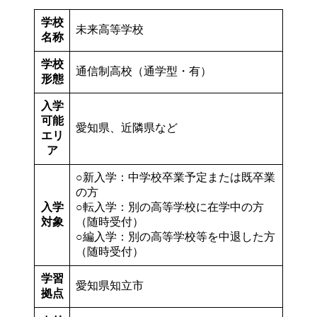
学校
未来高等学校
名称
学校
通信制高校（通学型・有）
形態
入学
可能
愛知県、近隣県など
エリ
ア
○新入学：中学校卒業予定または既卒業
の方
入学
○転入学：別の高等学校に在学中の方
対象
（随時受付）
○編入学：別の高等学校等を中退した方
（随時受付）
学習
愛知県知立市
拠点