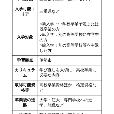
入学可能エ
三重県など
リア
○新入学：中学校卒業予定または
既卒業の方
○転入学：別の高等学校に在学中
入学対象
の方
○編入学：別の高等学校等を中退
した方
学習拠点
伊勢市
カリキュラ
学び直しを大切に、高校卒業に
ム
必要な内容
取得可能資
高校卒業資格ほか、検定資格な
格等
ど
卒業後の
進
大学・短大・専門学校への進
路
学、就職など