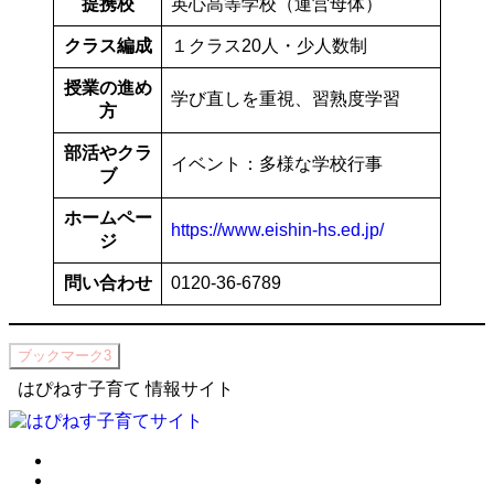
提携校
英心高等学校（運営母体）
クラス編成
１クラス20人・少人数制
授業の進め
学び直しを重視、習熟度学習
方
部活やクラ
イベント：多様な学校行事
ブ
ホームペー
https://www.eishin-hs.ed.jp/
ジ
問い合わせ
0120-36-6789
ブックマーク
3
はぴねす子育て 情報サイト