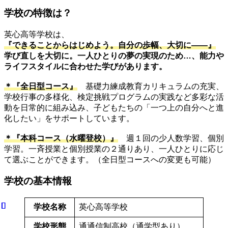
学校の特徴は？
英心高等学校は、
『できることからはじめよう。自分の歩幅、大切に――』
学び直しを大切に。一人ひとりの夢の実現のため…、能力や
ライフスタイルに合わせた学びがあります。
＊『全日型コース』
基礎力練成教育カリキュラムの充実、
学校行事の多様化、検定挑戦プログラムの実践など多彩な活
動を日常的に組み込み、子どもたちの「一つ上の自分へと進
化したい」をサポートしています。
＊『本科コース（水曜登校）』
週１回の少人数学習、個別
学習。一斉授業と個別授業の２通りあり、一人ひとりに応じ
て選ぶことができます。（全日型コースへの変更も可能）
学校の基本情報
学校名称
英心高等学校
学校形態
通通信制高校（通学型あり）