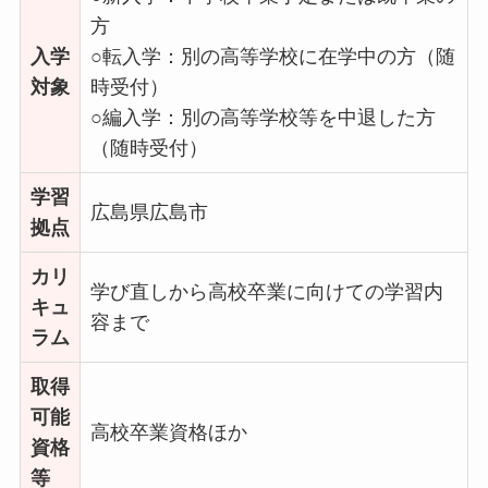
方
入学
○転入学：別の高等学校に在学中の方（随
対象
時受付）
○編入学：別の高等学校等を中退した方
（随時受付）
学習
広島県広島市
拠点
カリ
学び直しから高校卒業に向けての学習内
キュ
容まで
ラム
取得
可能
高校卒業資格ほか
資格
等