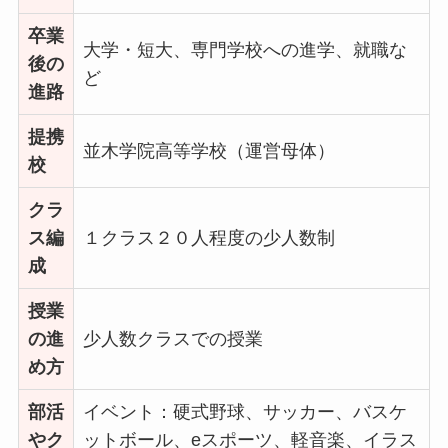
卒業
大学・短大、専門学校への進学、就職な
後の
ど
進路
提携
並木学院高等学校（運営母体）
校
クラ
ス編
１クラス２０人程度の少人数制
成
授業
の進
少人数クラスでの授業
め方
部活
イベント：硬式野球、サッカー、バスケ
やク
ットボール、eスポーツ、軽音楽、イラス