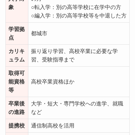
象
○転入学：別の高等学校に在学中の方
○編入学：別の高等学校等を中退した方
学習拠
都城市
点
カリキ
振り返り学習、高校卒業に必要な学
ュラム
習、受験指導まで
取得可
能資格
高校卒業資格ほか
等
卒業後
大学・短大・専門学校への進学、就職
の
進路
など
提携校
通信制高校を活用