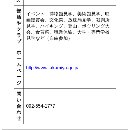
部
イベント：博物館見学、美術館見学、映
活
画鑑賞会、文化祭、放送局見学、裁判所
や
見学、ハイキング、登山、ボウリング大
ク
会、食育祭、職業体験、大学・専門学校
ラ
見学など（自由参加）
ブ
ホ
ー
ム
http://www.takamiya-gr.jp/
ペ
ー
ジ
問
い
合
092-554-1777
わ
せ