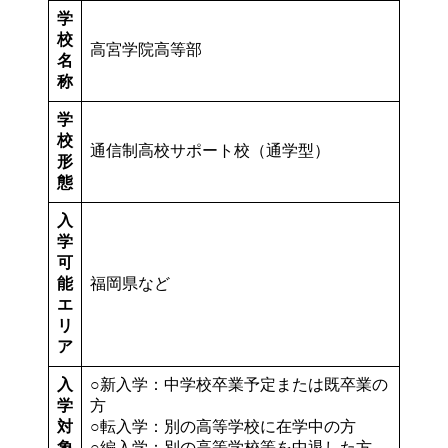
学
校
高宮学院高等部
名
称
学
校
通信制高校サポート校（通学型）
形
態
入
学
可
能
福岡県など
エ
リ
ア
入
○新入学：中学校卒業予定または既卒業の
学
方
対
○転入学：別の高等学校に在学中の方
象
○編入学：別の高等学校等を中退した方