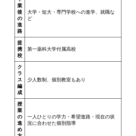
業
後
大学・短大・専門学校への進学、就職な
の
ど
進
路
提
携
第一薬科大学付属高校
校
ク
ラ
ス
少人数制、個別教室もあり
編
成
授
業
の
一人ひとりの学力・希望進路・現在の状
進
況に合わせた個別指導
め
方