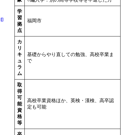
学
習
福岡市
拠
点
カ
リ
キ
基礎からやり直しての勉強、高校卒業ま
ュ
で
ラ
ム
取
得
可
高校卒業資格ほか、英検・漢検、高卒認
能
定も可能
資
格
等
卒