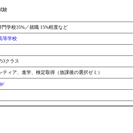
者試験
門学校35%／就職 15%程度など
高等学校
の3クラス
ンティア、進学、検定取得（放課後の選択ゼミ）
jp/
3