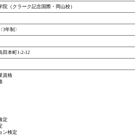
学院（クラーク記念国際・岡山校）
〈3年制〉
本町1-2-12
業資格
格
検定
定
ョン検定