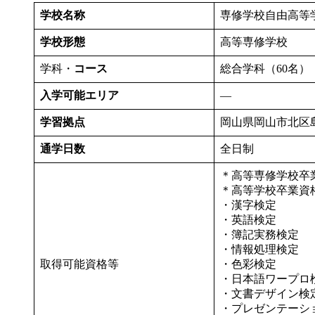
学校名称
専修学校自由高等
学校形態
高等専修学校
学科・
コース
総合学科（60名）
入学可能エリア
—
学習拠点
岡山県岡山市北区島田
通学日数
全日制
＊高等専修学校卒
＊高等学校卒業資
・漢字検定
・英語検定
・簿記実務検定
・情報処理検定
取得可能資格等
・色彩検定
・日本語ワープロ
・文書デザイン検
・プレゼンテーシ