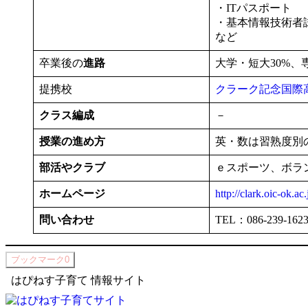
・ITパスポート
・基本情報技術
など
卒業後の
進路
大学・短大30%、専
提携校
クラーク記念国際
クラス編成
－
授業の進め方
英・数は習熟度別
部活やクラブ
ｅスポーツ、ボラ
ホームページ
http://clark.oic-ok.ac.
問い合わせ
TEL：086-239-162
ブックマーク
0
はぴねす子育て 情報サイト