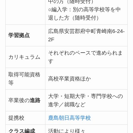
中の方（随時受付）
○編入学：別の高等学校等を中
退した方（随時受付）
広島県安芸郡府中町青崎南6-24-
学習拠点
2F
それぞれのペースで進められま
カリキュラム
す
取得可能資格
高校卒業資格ほか
等
大学・短期大学・専門学校への
卒業後の
進路
進学／就職など
提携校
鹿島朝日高等学校
クラス編成
活動により様々