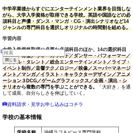
中学卒業後からすぐにエンターテインメント業界を目指しな
がら、大学入学資格が取得できる学校。英語や国語などの必
須科目と声優・ダンス・マンガ・CG・演出シナリオなど14
ジャンルの専門科目を選択しオリジナルの時間割を組める。
学習内容
大学入学資格取得
に必要な必須科目のほか、14の選択科目
＝
声優・俳優／ヴォーカリスト／ダンサー・パフォーマー／
閉じる
アイドル・タレント／総合エンターテインメント／ライブ・
イベント制作／音響テクノロジー／映像／スーパーマネージ
メント／マンガ／イラスト・キャラクターデザイン／アニメ
ーション３DCG／ゲームグラフィックス／企画・演出・シ
ナリオ
から複数の専門を学ぶことができる。
「大好き」を通
して成長、自分らしさを伸ばしていく。
資料請求・見学お申し込みはコチラ
学校の基本情報
学校名称
沖縄ラフ＆ピース専門学校