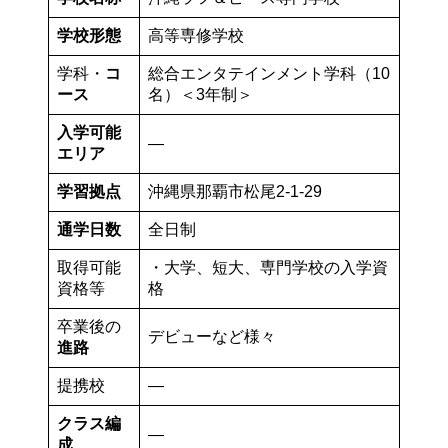
学校形態
高等専修学校
学科・
コ
総合エンタテインメント学科（10
ース
名）＜3年制＞
入学可能
—
エリア
学習拠点
沖縄県那覇市松尾2-1-29
通学日数
全日制
取得可能
・大学、短大、専門学校の入学資
資格等
格
卒業後の
デビューなど様々
進路
提携校
—
クラス編
—
成