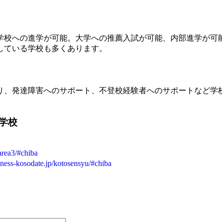
学校への進学が可能。大学への推薦入試が可能、内部進学が可
している学校も多くあります。
り、発達障害へのサポート、不登校経験者へのサポートなど学
。
学校
/area3/#chiba
piness-kosodate.jp/kotosensyu/#chiba