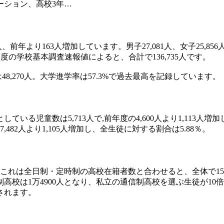
ーション、高校3年…
前年より163人増加しています。男子27,081人、女子25,85
度の学校基本調査速報値によると、合計で136,735人です。
48,270人。大学進学率は57.3%で過去最高を記録しています。
る児童数は5,713人で,前年度の4,600人より1,113人増
482人より1,105人増加し、全生徒に対する割合は5.88％。
これは全日制・定時制の高校在籍者数と合わせると、全体で15万
制高校は1万4900人となり、私立の通信制高校を選ぶ生徒が1
されます。