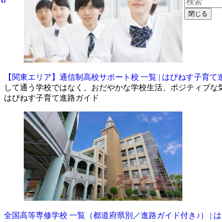
閉じる
【関東エリア】通信制高校サポート校 一覧 | はぴねす子育て
して通う学校ではなく、おだやかな学校生活、ポジティブな
はぴねす子育て進路ガイド
全国高等専修学校 一覧（都道府県別／進路ガイド付き♪） | 