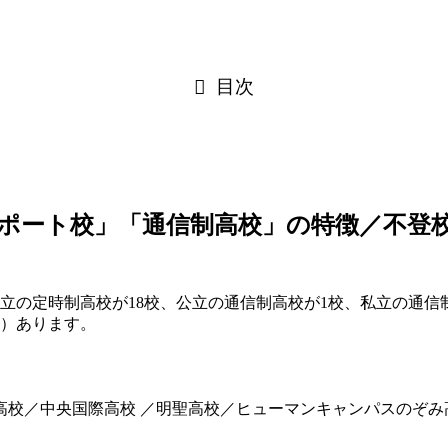
目次
ポート校」「通信制高校」の特徴／不登
公立の定時制高校が18校、公立の通信制高校が1校、私立の通
轄）あります。
高校／中央国際高校 ／明聖高校／ヒューマンキャンパスのぞみ